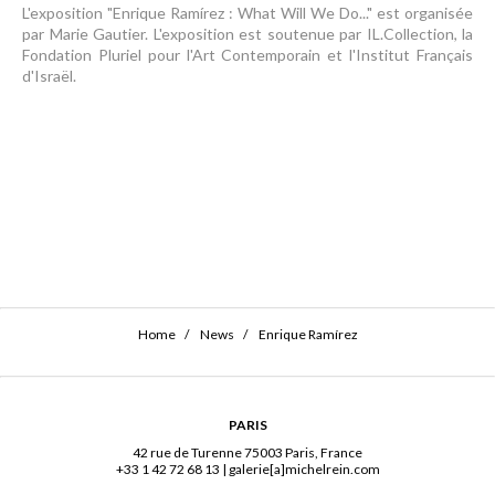
L'exposition "Enrique Ramírez : What Will We Do..." est organisée
par Marie Gautier. L'exposition est soutenue par IL.Collection, la
Fondation Pluriel pour l'Art Contemporain et l'Institut Français
d'Israël.
Home
News
Enrique Ramírez
PARIS
42 rue de Turenne 75003 Paris, France
+33 1 42 72 68 13
|
galerie[a]michelrein.com