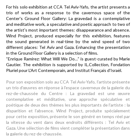
For his solo exhibition at CCA Tel Aviv-Yafo, the artist presents a
trio of works as a response to the cavernous space of the
Center's Ground Floor Gallery: La gravedad is a contemplative
and meditative work, a speculative and poetic approach to two of
the artist's most important themes: disappearance and absence.
Wind Project, produced especially for this exhibition, features
the sound generated in real-time by the wind speed of two
different places: Tel Aviv and Gaza. Enhancing the presentation
in the Ground Floor Gallery is a selection of films.
“Enrique Ramírez: What Will We Do…” is guest-curated by Marie
Gautier. The exhibition is supported by IL.Collection, Fondation
Pluriel pour L'Art Contemporain, and Institut Français d'Israël.
Pour son exposition solo au CCA Tel Aviv-Yafo, l'artiste présente
un trio d'œuvres en réponse à l'espace caverneux de la galerie du
rez-de-chaussée du Centre : La gravedad est une œuvre
contemplative et méditative, une approche spéculative et
poétique de deux des thèmes les plus importants de l'artiste : la
disparition et l'absence. Wind Project, produite spécialement
pour cette exposition, présente le son généré en temps réel par
la vitesse du vent dans deux endroits différents : Tel Aviv et
Gaza. Une sélection de films vient compléter la présentation dans
la galerie du rez-de-chaussée.